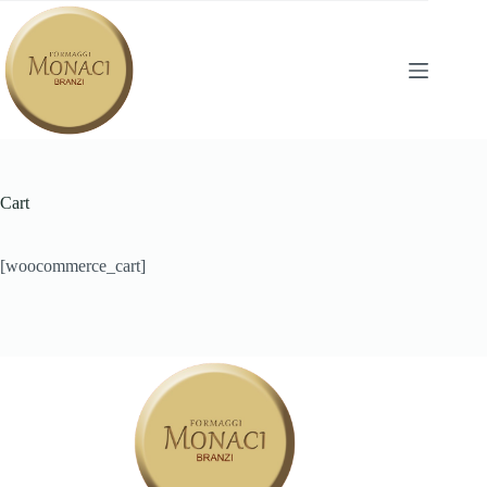
Salta
al
contenuto
Cart
[woocommerce_cart]