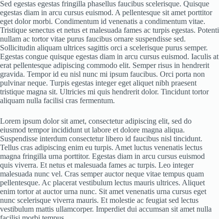
Sed egestas egestas fringilla phasellus faucibus scelerisque. Quisque
egestas diam in arcu cursus euismod. A pellentesque sit amet porttitor
eget dolor morbi. Condimentum id venenatis a condimentum vitae.
Tristique senectus et netus et malesuada fames ac turpis egestas. Potenti
nullam ac tortor vitae purus faucibus ornare suspendisse sed.
Sollicitudin aliquam ultrices sagittis orci a scelerisque purus semper.
Egestas congue quisque egestas diam in arcu cursus euismod. Iaculis at
erat pellentesque adipiscing commodo elit. Semper risus in hendrerit
gravida. Tempor id eu nisl nunc mi ipsum faucibus. Orci porta non
pulvinar neque. Turpis egestas integer eget aliquet nibh praesent
tristique magna sit. Ultricies mi quis hendrerit dolor. Tincidunt tortor
aliquam nulla facilisi cras fermentum.
Lorem ipsum dolor sit amet, consectetur adipiscing elit, sed do
eiusmod tempor incididunt ut labore et dolore magna aliqua.
Suspendisse interdum consectetur libero id faucibus nisl tincidunt.
Tellus cras adipiscing enim eu turpis. Amet luctus venenatis lectus
magna fringilla urna porttitor. Egestas diam in arcu cursus euismod
quis viverra. Et netus et malesuada fames ac turpis. Leo integer
malesuada nunc vel. Cras semper auctor neque vitae tempus quam
pellentesque. Ac placerat vestibulum lectus mauris ultrices. Aliquet
enim tortor at auctor urna nunc. Sit amet venenatis urna cursus eget
nunc scelerisque viverra mauris. Et molestie ac feugiat sed lectus
vestibulum mattis ullamcorper. Imperdiet dui accumsan sit amet nulla
facilisi morbi tempus.