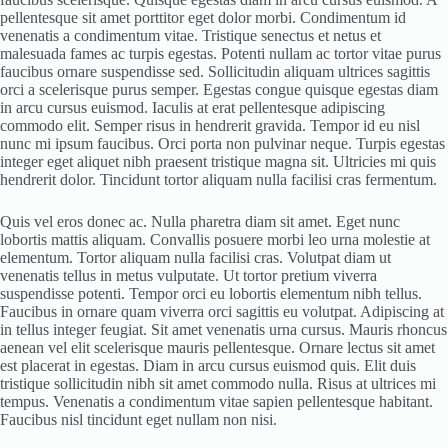
pellentesque sit amet porttitor eget dolor morbi. Condimentum id
venenatis a condimentum vitae. Tristique senectus et netus et
malesuada fames ac turpis egestas. Potenti nullam ac tortor vitae purus
faucibus ornare suspendisse sed. Sollicitudin aliquam ultrices sagittis
orci a scelerisque purus semper. Egestas congue quisque egestas diam
in arcu cursus euismod. Iaculis at erat pellentesque adipiscing
commodo elit. Semper risus in hendrerit gravida. Tempor id eu nisl
nunc mi ipsum faucibus. Orci porta non pulvinar neque. Turpis egestas
integer eget aliquet nibh praesent tristique magna sit. Ultricies mi quis
hendrerit dolor. Tincidunt tortor aliquam nulla facilisi cras fermentum.
Quis vel eros donec ac. Nulla pharetra diam sit amet. Eget nunc
lobortis mattis aliquam. Convallis posuere morbi leo urna molestie at
elementum. Tortor aliquam nulla facilisi cras. Volutpat diam ut
venenatis tellus in metus vulputate. Ut tortor pretium viverra
suspendisse potenti. Tempor orci eu lobortis elementum nibh tellus.
Faucibus in ornare quam viverra orci sagittis eu volutpat. Adipiscing at
in tellus integer feugiat. Sit amet venenatis urna cursus. Mauris rhoncus
aenean vel elit scelerisque mauris pellentesque. Ornare lectus sit amet
est placerat in egestas. Diam in arcu cursus euismod quis. Elit duis
tristique sollicitudin nibh sit amet commodo nulla. Risus at ultrices mi
tempus. Venenatis a condimentum vitae sapien pellentesque habitant.
Faucibus nisl tincidunt eget nullam non nisi.