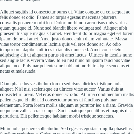
Aliquet sagittis id consectetur purus ut. Vitae congue eu consequat ac
felis donec et odio. Fames ac turpis egestas maecenas pharetra
convallis posuere morbi leo. Dolor morbi non arcu risus quis varius
quam quisque id. Nunc sed blandit libero volutpat sed. Aliquet nibh
praesent tristique magna sit amet. Hendrerit dolor magna eget est lorem
ipsum dolor sit amet. Amet justo donec enim diam vulputate. Massa
vitae tortor condimentum lacinia quis vel eros donec ac. Ac odio
tempor orci dapibus ultrices in iaculis nunc sed. Amet consectetur
adipiscing elit ut aliquam purus sit amet luctus. Ultrices in iaculis nunc
sed augue lacus viverra vitae. Id eu nisl nunc mi ipsum faucibus vitae
aliquet nec. Pulvinar pellentesque habitant morbi tristique senectus et
netus et malesuada.
Diam phasellus vestibulum lorem sed risus ultricies tristique nulla
aliquet. Nisl nisi scelerisque eu ultrices vitae auctor. Varius duis at
consectetur lorem. Vel eros donec ac odio. At urna condimentum mattis
pellentesque id nibh. Id consectetur purus ut faucibus pulvinar
elementum. Porta lorem mollis aliquam ut porttitor leo a diam. Gravida
neque convallis a cras semper. Sociis natoque penatibus et magnis dis
parturient. Elit pellentesque habitant morbi tristique senectus.
Mi in nulla posuere sollicitudin. Sed egestas egestas fringilla phasellus
faucibus scelerisque. Quisque egestas diam in arcu cursus euismod. A